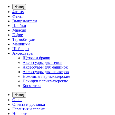
Назад
4artists
Фены
Выпрямители
Плойки
Miracurl
Гофре
Термобигуди
Машинки
Шейверы
Аксессуары
Щетки и браши
Аксессуары для фенов
Аксессуары для машинок
Аксессуары для шейверов
Ножницы парикмахерские
Накидки парикмахерские
Косметика
Назад
О нас
Оплата и доставка
Гарантия и сервис
Новости