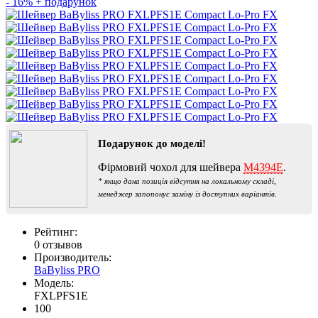
- 16%
+ подарунок
Подарунок до моделі!
Фірмовий чохол для шейвера
M4394E
.
* якщо дана позиція відсутня на локальному складі,
менеджер запопонує заміну із доступних варіантів.
Рейтинг:
0 отзывов
Производитель:
BaByliss PRO
Модель:
FXLPFS1E
100