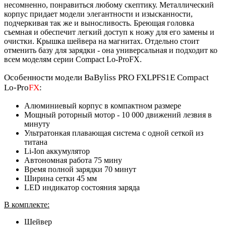
несомненно, понравиться любому скептику. Металлический
корпус придает модели элегантности и изысканности,
подчеркивая так же и выносливость. Бреющая головка
съемная и обеспечит легкий доступ к ножу для его замены и
очистки. Крышка шейвера на магнитах. Отдельно стоит
отменить базу для зарядки - она универсальная и подходит ко
всем моделям серии Compact Lo-ProFX.
Особенности модели BaByliss PRO FXLPFS1E Compact
Lo-Pro
FX
:
Алюминиевый корпус в компактном размере
Мощный роторный мотор - 10 000 движений лезвия в
минуту
Ультратонкая плавающая система с одной сеткой из
титана
Li-Ion аккумулятор
Автономная работа 75 мину
Время полной зарядки 70 минут
Ширина сетки 45 мм
LED индикатор состояния заряда
В комплекте:
Шейвер