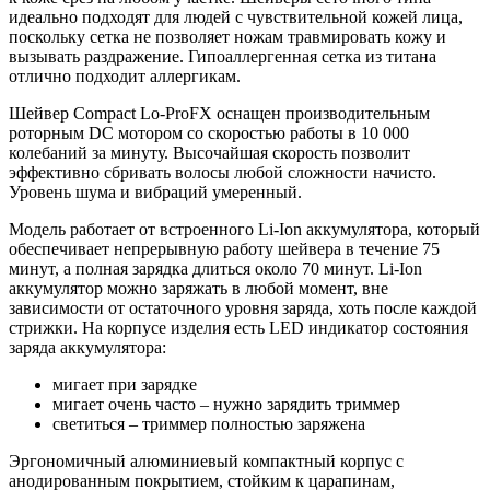
идеально подходят для людей с чувствительной кожей лица,
поскольку сетка не позволяет ножам травмировать кожу и
вызывать раздражение. Гипоаллергенная сетка из титана
отлично подходит аллергикам.
Шейвер Compact Lo-ProFX оснащен производительным
роторным DC мотором со скоростью работы в 10 000
колебаний за минуту. Высочайшая скорость позволит
эффективно сбривать волосы любой сложности начисто.
Уровень шума и вибраций умеренный.
Модель работает от встроенного Li-Ion аккумулятора, который
обеспечивает непрерывную работу шейвера в течение 75
минут, а полная зарядка длиться около 70 минут. Li-Ion
аккумулятор можно заряжать в любой момент, вне
зависимости от остаточного уровня заряда, хоть после каждой
стрижки. На корпусе изделия есть LED индикатор состояния
заряда аккумулятора:
мигает при зарядке
мигает очень часто – нужно зарядить триммер
светиться – триммер полностью заряжена
Эргономичный алюминиевый компактный корпус с
анодированным покрытием, стойким к царапинам,