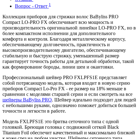
1
Вопрос - Ответ
Коллекция приборов для стрижки волос BaByliss PRO
Compact LO-PRO FX обеспечивает всю мощность и
производительность оригинальной линейки LO-PRO FX, но в
более компактном исполнении для дополнительного
комфорта и контроля. Благодаря металлическому корпусу,
обеспечивающему долговечность, практичность и
высокопроизводительному двигателю, обеспечивающему
стабильную и быструю стрижку, уменьшенный размер
гарантирует точность работы для детальной обработки, такой
как формирование бороды, линии шеи и окантовки.
Профессиональный шейвер PRO FXLPFS1E представляет
собой потрясающую модель, которая входит в новую серию
приборов Compact Lo-Pro FX - ее размер на 18% меньше в
сравнении с моделями старшей серии и если смотреть на все
шейверы BaByliss PRO
. Шейвер идеально подходит для людей
с небольшими руками, однозначно поможет добиться большей
точности и легкости в работе.
Модель FXLPFS1E это бритва сеточного типа с одной
головкой. Бреющая головка с подвижной сеткой Black
Titanium Foil обеспечит качественный и максимально близкий
к коже срез на любом участке. Шейверы сеточного типа