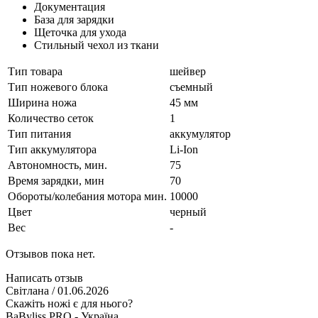
Документация
База для зарядки
Щеточка для ухода
Стильный чехол из ткани
Тип товара
шейвер
Тип ножевого блока
съемный
Ширина ножа
45 мм
Количество сеток
1
Тип питания
аккумулятор
Тип аккумулятора
Li-Ion
Автономность, мин.
75
Время зарядки, мин
70
Обороты/колебания мотора мин.
10000
Цвет
черный
Вес
-
Отзывов пока нет.
Написать отзыв
Світлана
/ 01.06.2026
Скажіть ножі є для нього?
BaByliss PRO - Україна