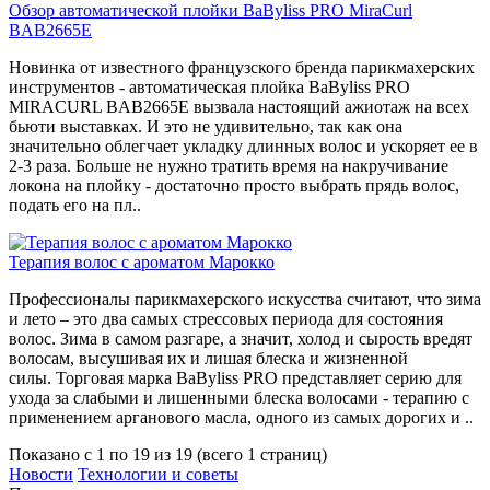
Обзор автоматической плойки BaByliss PRO MiraCurl
BAB2665E
Новинка от известного французского бренда парикмахерских
инструментов - автоматическая плойка BaByliss PRO
MIRACURL BAB2665E вызвала настоящий ажиотаж на всех
бьюти выставках. И это не удивительно, так как она
значительно облегчает укладку длинных волос и ускоряет ее в
2-3 раза. Больше не нужно тратить время на накручивание
локона на плойку - достаточно просто выбрать прядь волос,
подать его на пл..
Терапия волос с ароматом Марокко
Профессионалы парикмахерского искусства считают, что зима
и лето – это два самых стрессовых периода для состояния
волос. Зима в самом разгаре, а значит, холод и сырость вредят
волосам, высушивая их и лишая блеска и жизненной
силы. Торговая марка BaByliss PRO представляет серию для
ухода за слабыми и лишенными блеска волосами - терапию с
применением арганового масла, одного из самых дорогих и ..
Показано с 1 по 19 из 19 (всего 1 страниц)
Новости
Технологии и советы