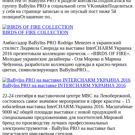
новостей от BaByliss PRO в разделе контакты.Подписаться на
группу BaByliss PRO в социальной сети VKontakteПоделиться
у себя на странице записью и не опускай пост ниже 5й
позицииОглашение по..
BIRDS OF FIRE COLLECTION
Амбассадор BaByliss PRO Rodrigo Menezes и украинский
стилист Людмила Свирида на выставке InterCHARM Украина
2016 презентовали коллекцию причесок – «BIRDS OF FIRE».
Молодые украинские дизайнеры - Оля Мороко и Марина
Чебунина, разработали коллекцию одежды в красно-черных
цветах, символизирующих BaBylissPRO...
BaByliss PRO на выставке INTERCHARM УКРАИНА 2016
22-24 сентября в выставочном центре МВС на Левобережной,
состоялось самое значимое мероприятие в сфере красоты – 15
юбилейная выставка InterCHARM-Украина 2016. Масштабные
9000 м2 общей площади выставки с новой продукцией и
специальными предложениями для посетителей.Мировой
бренд по производству лучших профессиональных
электроинструментов - BaByliss PRO на выставке был
представлен имиджевым стендом..