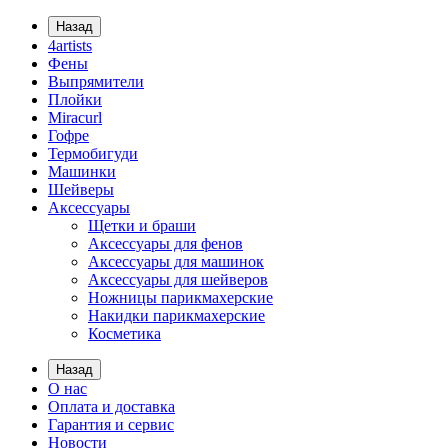
Назад
4artists
Фены
Выпрямители
Плойки
Miracurl
Гофре
Термобигуди
Машинки
Шейверы
Аксессуары
Щетки и браши
Аксессуары для фенов
Аксессуары для машинок
Аксессуары для шейверов
Ножницы парикмахерские
Накидки парикмахерские
Косметика
Назад
О нас
Оплата и доставка
Гарантия и сервис
Новости