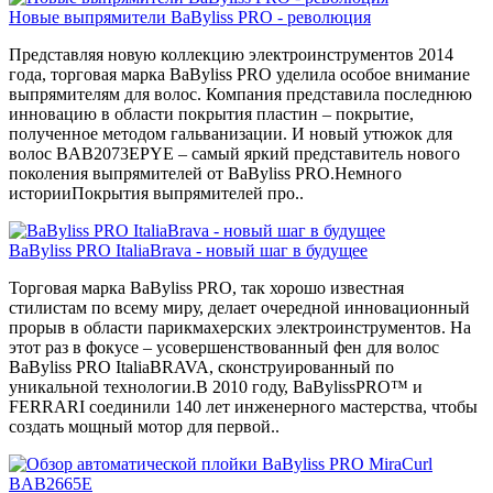
Новые выпрямители BaByliss PRO - революция
Представляя новую коллекцию электроинструментов 2014
года, торговая марка BaByliss PRO уделила особое внимание
выпрямителям для волос. Компания представила последнюю
инновацию в области покрытия пластин – покрытие,
полученное методом гальванизации. И новый утюжок для
волос BAB2073EPYE – самый яркий представитель нового
поколения выпрямителей от BaByliss PRO.Немного
историиПокрытия выпрямителей про..
BaByliss PRO ItaliaBrava - новый шаг в будущее
Торговая марка BaByliss PRO, так хорошо известная
стилистам по всему миру, делает очередной инновационный
прорыв в области парикмахерских электроинструментов. На
этот раз в фокусе – усовершенствованный фен для волос
BaByliss PRO ItaliaBRAVA, сконструированный по
уникальной технологии.В 2010 году, BaBylissPRO™ и
FERRARI соединили 140 лет инженерного мастерства, чтобы
создать мощный мотор для первой..