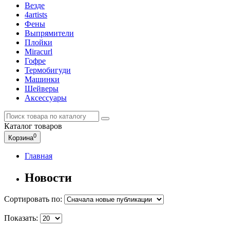
Везде
4artists
Фены
Выпрямители
Плойки
Miracurl
Гофре
Термобигуди
Машинки
Шейверы
Аксессуары
Каталог
товаров
0
Корзина
Главная
Новости
Сортировать по:
Показать: