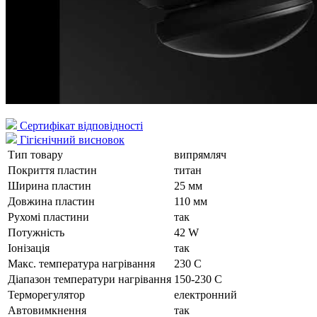
Сертифікат відповідності
Гігієнічний висновок
Тип товару
випрямляч
Покриття пластин
титан
Ширина пластин
25 мм
Довжина пластин
110 мм
Рухомі пластини
так
Потужність
42 W
Іонізація
так
Макс. температура нагрівання
230 C
Діапазон температури нагрівання
150-230 C
Терморегулятор
електронний
Автовимкнення
так