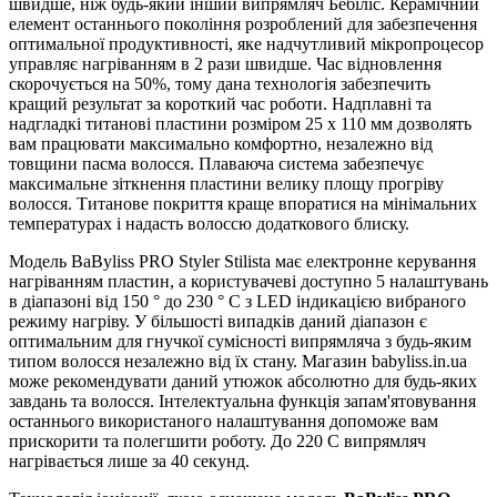
швидше, ніж будь-який інший випрямляч Бебіліс. Керамічний
елемент останнього покоління розроблений для забезпечення
оптимальної продуктивності, яке надчутливий мікропроцесор
управляє нагріванням в 2 рази швидше. Час відновлення
скорочується на 50%, тому дана технологія забезпечить
кращий результат за короткий час роботи. Надплавні та
надгладкі титанові пластини розміром 25 x 110 мм дозволять
вам працювати максимально комфортно, незалежно від
товщини пасма волосся. Плаваюча система забезпечує
максимальне зіткнення пластини велику площу прогріву
волосся. Титанове покриття краще впоратися на мінімальних
температурах і надасть волоссю додаткового блиску.
Модель BaByliss PRO Styler Stilista має електронне керування
нагріванням пластин, а користувачеві доступно 5 налаштувань
в діапазоні від 150 ° до 230 ° C з LED індикацією вибраного
режиму нагріву. У більшості випадків даний діапазон є
оптимальним для гнучкої сумісності випрямляча з будь-яким
типом волосся незалежно від їх стану. Магазин babyliss.in.ua
може рекомендувати даний утюжок абсолютно для будь-яких
завдань та волосся. Інтелектуальна функція запам'ятовування
останнього використаного налаштування допоможе вам
прискорити та полегшити роботу. До 220 C випрямляч
нагрівається лише за 40 секунд.