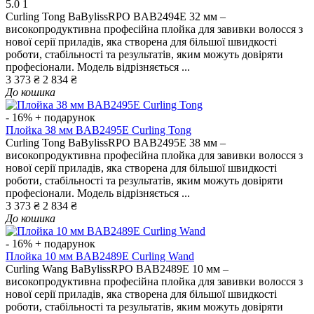
5.0
1
Curling Tong BaBylissRPO BAB2494E 32 мм –
високопродуктивна професійна плойка для завивки волосся з
нової серії приладів, яка створена для більшої швидкості
роботи, стабільності та результатів, яким можуть довіряти
професіонали. Модель відрізняється ...
3 373 ₴
2 834 ₴
До кошика
- 16%
+ подарунок
Плойка 38 мм BAB2495E Curling Tong
Curling Tong BaBylissRPO BAB2495E 38 мм –
високопродуктивна професійна плойка для завивки волосся з
нової серії приладів, яка створена для більшої швидкості
роботи, стабільності та результатів, яким можуть довіряти
професіонали. Модель відрізняється ...
3 373 ₴
2 834 ₴
До кошика
- 16%
+ подарунок
Плойка 10 мм BAB2489E Curling Wand
Curling Wang BaBylissRPO BAB2489E 10 мм –
високопродуктивна професійна плойка для завивки волосся з
нової серії приладів, яка створена для більшої швидкості
роботи, стабільності та результатів, яким можуть довіряти