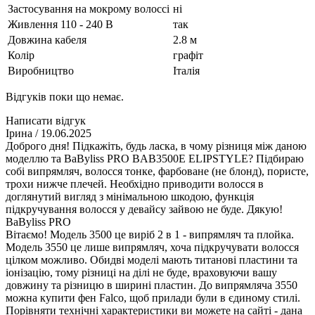
Застосування на мокрому волоссі
ні
Живлення 110 - 240 В
так
Довжина кабеля
2.8 м
Колір
графіт
Виробництво
Італія
Відгуків поки що немає.
Написати відгук
Ірина
/ 19.06.2025
Доброго дня! Підкажіть, будь ласка, в чому різниця між даною
моделлю та BaByliss PRO BAB3500E ELIPSTYLE? Підбираю
собі випрямляч, волосся тонке, фарбоване (не блонд), пористе,
трохи нижче плечей. Необхідно приводити волосся в
доглянутий вигляд з мінімальною шкодою, функція
підкручування волосся у девайсу зайвою не буде. Дякую!
BaByliss PRO
Вітаємо! Модель 3500 це виріб 2 в 1 - випрямляч та плойка.
Модель 3550 це лише випрямляч, хоча підкручувати волосся
цілком можливо. Обидві моделі мають титанові пластини та
іонізацію, тому різниці на ділі не буде, враховуючи вашу
довжину та різницю в ширині пластин. До випрямляча 3550
можна купити фен Falco, щоб прилади були в єдиному стилі.
Порівняти технічні характеристики ви можете на сайті - дана