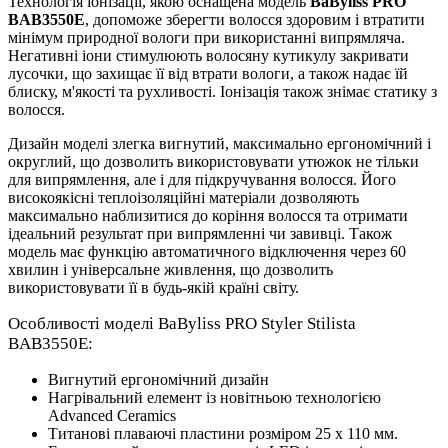
Технологія іонізації, якою оснащена модель
BaByliss PRO
BAB3550E
, допоможе зберегти волосся здоровим і втратити
мінімум природної вологи при використанні випрямляча.
Негативні іони стимулюють волосяну кутикулу закривати
лусочки, що захищає її від втрати вологи, а також надає їй
блиску, м'якості та рухливості. Іонізація також знімає статику з
волосся.
Дизайн моделі злегка вигнутий, максимально ергономічний і
округлий, що дозволить використовувати утюжок не тільки
для випрямлення, але і для підкручування волосся. Його
високоякісні теплоізоляційні матеріали дозволяють
максимально наблизитися до коріння волосся та отримати
ідеальний результат при випрямленні чи завивці. Також
модель має функцію автоматичного відключення через 60
хвилин і універсальне живлення, що дозволить
використовувати її в будь-якій країні світу.
Особливості моделі BaByliss PRO Styler Stilista
BAB3550E:
Вигнутий ергономічний дизайн
Нагрівальний елемент із новітньою технологією
Advanced Ceramics
Титанові плаваючі пластини розміром 25 x 110 мм.