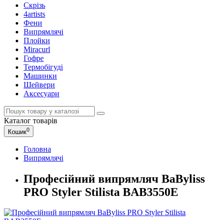
Скрізь
4artists
Фени
Випрямлячі
Плойки
Miracurl
Гофре
Термобігуді
Машинки
Шейвери
Аксесуари
Каталог
товарів
0
Кошик
Головна
Випрямлячі
Професійний випрямляч BaByliss
PRO Styler Stilista BAB3550E