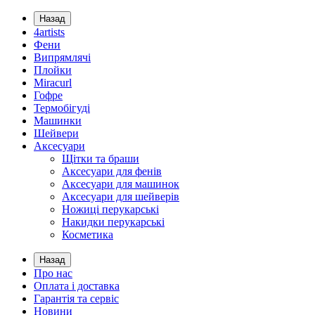
Назад
4artists
Фени
Випрямлячі
Плойки
Miracurl
Гофре
Термобігуді
Машинки
Шейвери
Аксесуари
Щітки та браши
Аксесуари для фенів
Аксесуари для машинок
Аксесуари для шейверів
Ножиці перукарські
Накидки перукарські
Косметика
Назад
Про нас
Оплата і доставка
Гарантія та сервіс
Новини