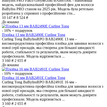
BaByliss PRO Falco Grey&Gold BAB8550E - найновіша
модель, найдосконаліший професійний фен для волосся
BaByliss PRO станом на 2025 рік. Модель була ретельно
розроблена у сприянні з професійними сти...
10 147 ₴
8 524 ₴
До кошика
- 16%
+ подарунок
Плойка 13 мм BAB2490E Curling Tong
Curling Tong BaBylissRPO BAB2490E 13 мм –
високопродуктивна професійна плойка для завивки волосся з
нової серії приладів, яка створена для більшої швидкості
роботи, стабільності та результатів, яким можуть довіряти
професіонали. Модель відрізняється ...
3 160 ₴
2 655 ₴
До кошика
- 16%
+ подарунок
Плойка 16 мм BAB2491E Curling Tong
Curling Tong BaBylissRPO BAB2491E 16 мм –
високопродуктивна професійна плойка для завивки волосся з
нової серії приладів, яка створена для більшої швидкості
роботи, стабільності та результатів, яким можуть довіряти
професіонали. Модель відрізняється ...
3 160 ₴
2 655 ₴