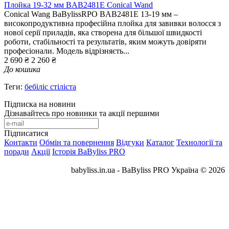
Плойка 19-32 мм BAB2481E Conical Wand
Conical Wang BaBylissRPO BAB2481E 13-19 мм –
високопродуктивна професійна плойка для завивки волосся з
нової серії приладів, яка створена для більшої швидкості
роботи, стабільності та результатів, яким можуть довіряти
професіонали. Модель відрізняєть...
2 690 ₴
2 260 ₴
До кошика
Теги:
бебіліс стіліста
Підписка на новини
Дізнавайтесь про новинки та акції першими
Підписатися
Контакти
Обмін та повернення
Відгуки
Каталог
Технології та
поради
Акції
Історія BaByliss PRO
babyliss.in.ua - BaByliss PRO Україна © 2026