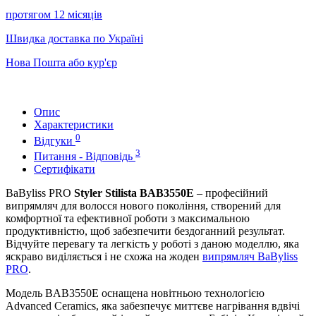
протягом 12 місяців
Швидка доставка по Україні
Нова Пошта або кур'єр
Опис
Характеристики
0
Відгуки
3
Питання - Відповідь
Сертифікати
BaByliss PRO
Styler Stilista BAB3550E
– професійний
випрямляч для волосся нового покоління, створений для
комфортної та ефективної роботи з максимальною
продуктивністю, щоб забезпечити бездоганний результат.
Відчуйте перевагу та легкість у роботі з даною моделлю, яка
яскраво виділяється і не схожа на жоден
випрямляч BaByliss
PRO
.
Модель BAB3550E оснащена новітньою технологією
Advanced Ceramics, яка забезпечує миттєве нагрівання вдвічі