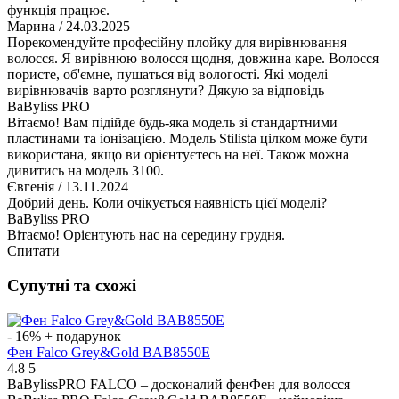
функція працює.
Марина
/ 24.03.2025
Порекомендуйте професійну плойку для вирівнювання
волосся. Я вирівнюю волосся щодня, довжина каре. Волосся
пористе, об'ємне, пушаться від вологості. Які моделі
вирівнювачів варто розглянути? Дякую за відповідь
BaByliss PRO
Вітаємо! Вам підійде будь-яка модель зі стандартними
пластинами та іонізацією. Модель Stilista цілком може бути
використана, якщо ви орієнтуєтесь на неї. Також можна
дивитись на модель 3100.
Євгенія
/ 13.11.2024
Добрий день. Коли очікується наявність цієї моделі?
BaByliss PRO
Вітаємо! Орієнтують нас на середину грудня.
Спитати
Супутні та схожі
- 16%
+ подарунок
Фен Falco Grey&Gold BAB8550E
4.8
5
BaBylissPRO FALCO – досконалий фенФен для волосся