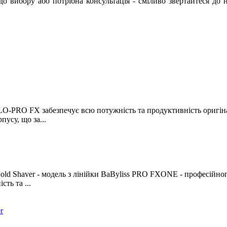
вибору або потрібна консультація - сміливо звертайтеся до н
LO-PRO FX забезпечує всю потужність та продуктивність оригін
усу, що за...
ld Shaver - модель з лінійки BaByliss PRO FXONE - професійног
ть та ...