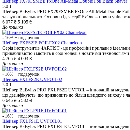
Шейвер FX79FSMBE FxOne All-Metal Double Foil Black Shaver
5.0
1
Шейвер BaByliss PRO FX79FSMBE FxOne All-Metal Double Foil B
та функціонального. Основна ідея серії FxOne – повна універсаль
6 077 ₴
5 105 ₴
До кошика
- 16%
+ подарунок
Шейвер FXFS2IE FOILFX02 Chameleon
Серія інструментів 4ARTIST - це професійні прилади з ідеальни
привабливістю і містить в собі моделі з новітніми технологіями 
4 765 ₴
4 003 ₴
До кошика
- 16%
+ подарунок
Шейвер FXLFS2E UVFOIL02
5.0
1
Шейвер BaByliss PRO FXLFS2E UVFOIL – інноваційна модель з 
що дезінфікують, що призводить до більш швидкого виходу з ладу
6 645 ₴
5 582 ₴
До кошика
- 16%
+ подарунок
Шейвер FXLFS1E UVFOIL01
Шейвер BaByliss PRO FXLFS1E UVFOIL – інноваційна модель з 