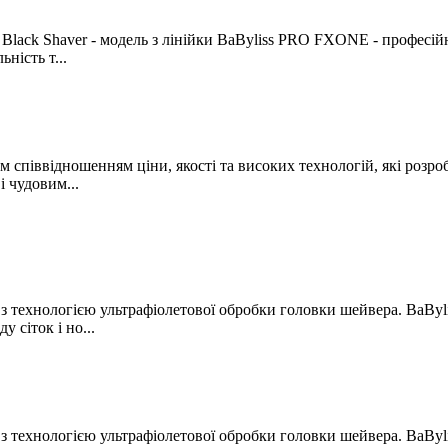
lack Shaver - модель з лінійки BaByliss PRO FXONE - професій
ність т...
м співвідношенням ціни, якості та високих технологій, які розро
і чудовим...
технологією ультрафіолетової обробки головки шейвера. BaByli
 сіток і но...
технологією ультрафіолетової обробки головки шейвера. BaByli