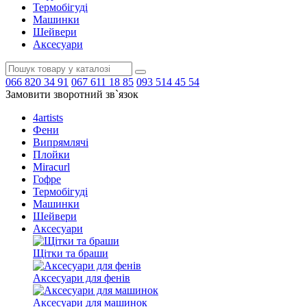
Термобігуді
Машинки
Шейвери
Аксесуари
066
820 34 91
067
611 18 85
093
514 45 54
Замовити зворотний зв`язок
4artists
Фени
Випрямлячі
Плойки
Miracurl
Гофре
Термобігуді
Машинки
Шейвери
Аксесуари
Щітки та браши
Аксесуари для фенів
Аксесуари для машинок