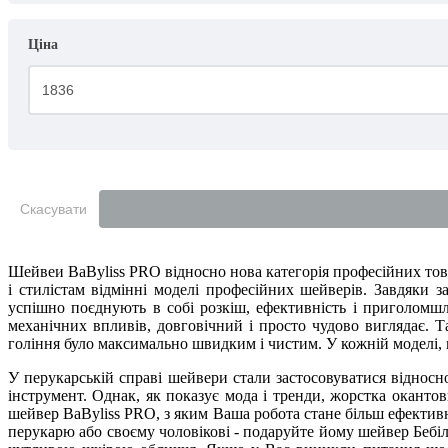
Ціна
Скасувати
Шейвеи BaByliss PRO відносно нова категорія професійних това
і стилістам відмінні моделі професійних шейверів. Завдяки 
успішно поєднують в собі розкіш, ефективність і приголомшл
механічних впливів, довговічний і просто чудово виглядає.
гоління було максимально швидким і чистим. У кожній моделі, не
У перукарській справі шейвери стали застосовуватися відносно
інструмент. Однак, як показує мода і тренди, жорстка оканто
шейвер BaByliss PRO, з яким Ваша робота стане більш ефектив
перукарю або своєму чоловікові - подаруйте йому шейвер Бебіл