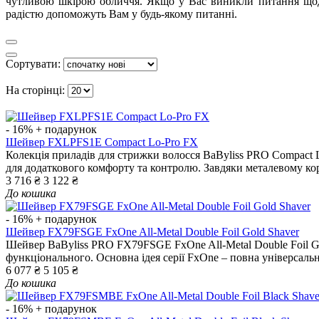
чутливою шкірою обличчя. Якщо у Вас виникли питання щодо 
радістю допоможуть Вам у будь-якому питанні.
Сортувати:
На сторінці:
- 16%
+ подарунок
Шейвер FXLPFS1E Compact Lo-Pro FX
Колекція приладів для стрижки волосся BaByliss PRO Compact 
для додаткового комфорту та контролю. Завдяки металевому корп
3 716 ₴
3 122 ₴
До кошика
- 16%
+ подарунок
Шейвер FX79FSGE FxOne All-Metal Double Foil Gold Shaver
Шейвер BaByliss PRO FX79FSGE FxOne All-Metal Double Foil Go
функціонального. Основна ідея серії FxOne – повна універсальніс
6 077 ₴
5 105 ₴
До кошика
- 16%
+ подарунок