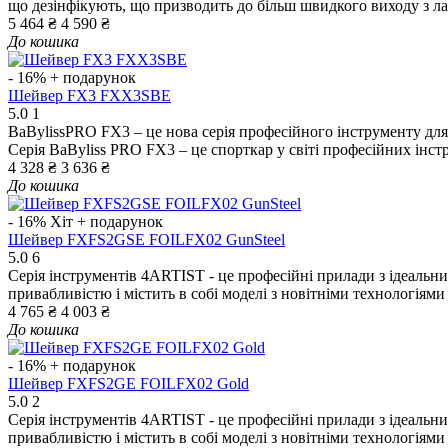
що дезінфікують, що призводить до більш швидкого виходу з ладу
5 464 ₴
4 590 ₴
До кошика
- 16%
+ подарунок
Шейвер FX3 FXX3SBE
5.0
1
BaBylissPRO FX3 – це нова серія професійного інструменту для
Серія BaByliss PRO FX3 – це спорткар у світі професійних інстру
4 328 ₴
3 636 ₴
До кошика
- 16%
Хіт
+ подарунок
Шейвер FXFS2GSE FOILFX02 GunSteel
5.0
6
Серія інструментів 4ARTIST - це професійні прилади з ідеальни
привабливістю і містить в собі моделі з новітніми технологіями 
4 765 ₴
4 003 ₴
До кошика
- 16%
+ подарунок
Шейвер FXFS2GE FOILFX02 Gold
5.0
2
Серія інструментів 4ARTIST - це професійні прилади з ідеальни
привабливістю і містить в собі моделі з новітніми технологіями 