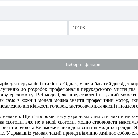
-
Виберіть фільтри
рів для перукарів і стилістів. Однак, маючи багатий досвід у в
залученню до розробок професіоналів перукарського мистецтва з
иву ергономіку. Всі моделі, які представлені на даний момент
 Так само в кожній моделі можна знайти професійний мотор, як
залежно від кількості головок, застосовуються якісні гіпоалерге
 недавно. Ще п'ять років тому українські стилісти навіть не з
вка сьогодні вже не в моді, сьогодні модно створювати максим
ною і творчою, а Ви зможете не відставати від модних трендів.
іс. У домашніх умовах такий прилад відмінно замінює собою еле