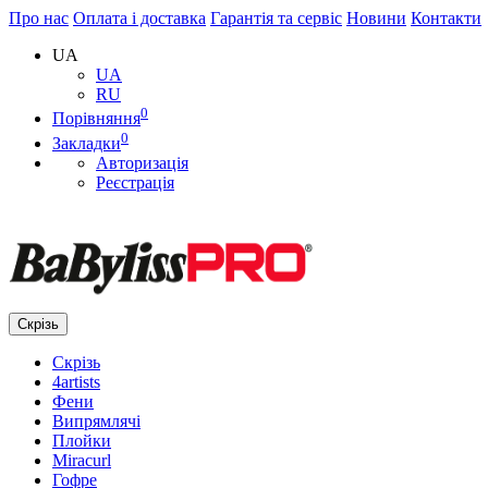
Про нас
Оплата і доставка
Гарантія та сервіс
Новини
Контакти
UA
UA
RU
0
Порівняння
0
Закладки
Авторизація
Реєстрація
Скрізь
Скрізь
4artists
Фени
Випрямлячі
Плойки
Miracurl
Гофре