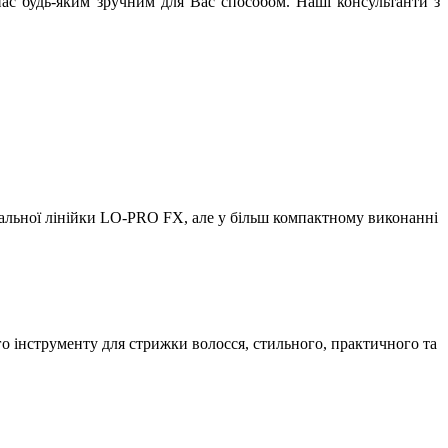
ас будь-яким зручним для Вас способом. Наші консультанти з
альної лінійки LO-PRO FX, але у більш компактному виконанні
о інструменту для стрижки волосся, стильного, практичного та