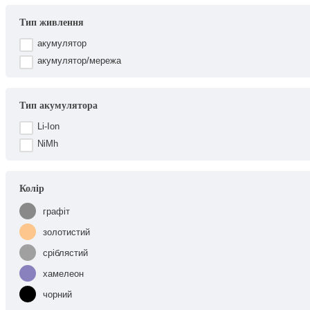
Тип живлення
акумулятор
акумулятор/мережа
Тип акумулятора
Li-Ion
NiMh
Колір
графіт
золотистий
сріблястий
хамелеон
чорний