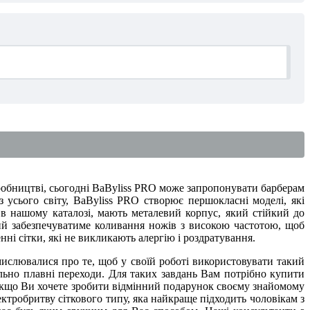
₴
иробництві, сьогодні BaByliss PRO може запропонувати барберам
 усього світу, BaByliss PRO створює першокласні моделі, які
 в нашому каталозі, мають металевий корпус, який стійкий до
ий забезпечуватиме коливання ножів з високою частотою, щоб
нні сітки, які не викликають алергію і роздратування.
амислювалися про те, щоб у своїй роботі використовувати такий
ально плавні переходи. Для таких завдань Вам потрібно купити
 Якщо Ви хочете зробити відмінний подарунок своєму знайомому
ктробритву сіткового типу, яка найкраще підходить чоловікам з