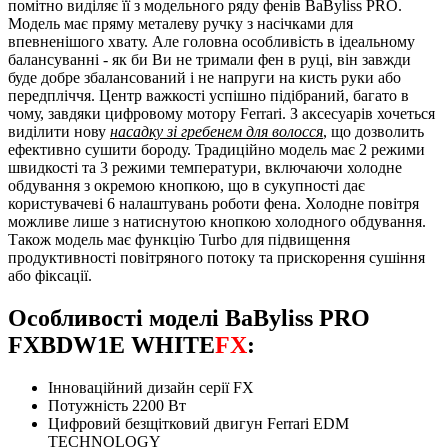
помітно виділяє її з модельного ряду фенів BaByliss PRO.
Модель має пряму металеву ручку з насічками для
впевненішого хвату. Але головна особливість в ідеальному
балансуванні - як би Ви не тримали фен в руці, він завжди
буде добре збалансований і не напруги на кисть руки або
передпліччя. Центр важкості успішно підібраний, багато в
чому, завдяки цифровому мотору Ferrari. З аксесуарів хочеться
виділити нову
насадку зі гребенем для волосся
, що дозволить
ефективно сушити бороду. Традиційно модель має 2 режими
швидкості та 3 режими температури, включаючи холодне
обдування з окремою кнопкою, що в сукупності дає
користувачеві 6 налаштувань роботи фена. Холодне повітря
можливе лише з натиснутою кнопкою холодного обдування.
Також модель має функцію Turbo для підвищення
продуктивності повітряного потоку та прискорення сушіння
або фіксації.
Особливості моделі BaByliss PRO
FXBDW1E WHITE
FX
:
Інноваційний дизайн серії FX
Потужність 2200 Вт
Цифровий безщітковий двигун Ferrari EDM
TECHNOLOGY