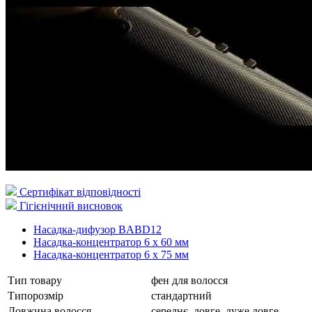
Сертифікат відповідності
Гігієнічний висновок
Насадка-дифузор BABD12
Насадка-концентратор 6 x 60 мм
Насадка-концентратор 6 x 75 мм
Тип товару
фен для волосся
Типорозмір
стандартний
Довжина волосся
середнє, довге, дуже довге