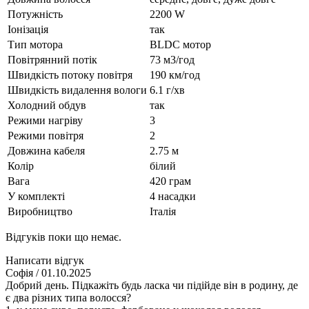
Потужність
2200 W
Іонізація
так
Тип мотора
BLDC мотор
Повітрянний потік
73 м3/год
Швидкість потоку повітря
190 км/год
Швидкість видалення вологи
6.1 г/хв
Холодний обдув
так
Режими нагріву
3
Режими повітря
2
Довжина кабеля
2.75 м
Колір
білий
Вага
420 грам
У комплекті
4 насадки
Виробництво
Італія
Відгуків поки що немає.
Написати відгук
Софія
/ 01.10.2025
Добрий день. Підкажіть будь ласка чи підійде він в родину, де
є два різних типа волосся?