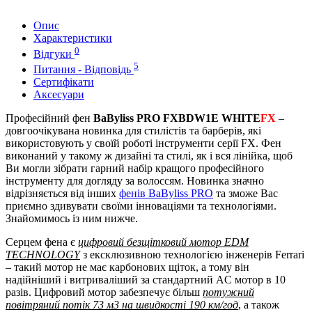
Опис
Характеристики
0
Відгуки
5
Питання - Відповідь
Сертифікати
Аксесуари
Професійний фен
BaByliss PRO FXBDW1E
WHITE
FX
–
довгоочікувана новинка для стилістів та барберів, які
використовують у своїй роботі інструменти серії FX. Фен
виконаний у такому ж дизайні та стилі, як і вся лінійка, щоб
Ви могли зібрати гарний набір кращого професійного
інструменту для догляду за волоссям. Новинка значно
відрізняється від інших
фенів BaByliss PRO
та зможе Вас
приємно здивувати своїми інноваціями та технологіями.
Знайомимось із ним нижче.
Серцем фена є
цифровий безщітковий мотор EDM
TECHNOLOGY
з ексклюзивною технологією інженерів Ferrari
– такий мотор не має карбонових щіток, а тому він
надійніший і витриваліший за стандартний AC мотор в 10
разів. Цифровий мотор забезпечує більш
потужний
повітряний потік 73 м3 на швидкості 190 км/год
, а також