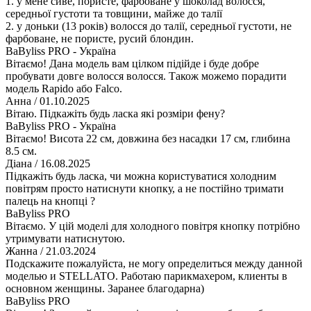
1. у мене сиве, пористе, фарбоване у шоколад волосся,
середньої густоти та товщини, майже до талії
2. у доньки (13 років) волосся до талії, середньої густоти, не
фарбоване, не пористе, русий блондин.
BaByliss PRO - Україна
Вітаємо! Дана модель вам цілком підійде і буде добре
пробувати довге волосся волосся. Також можемо порадити
модель Rapido або Falco.
Анна
/ 01.10.2025
Вітаю. Підкажіть будь ласка які розміри фену?
BaByliss PRO - Україна
Вітаємо! Висота 22 см, довжина без насадки 17 см, глибина
8.5 см.
Діана
/ 16.08.2025
Підкажіть будь ласка, чи можна користуватися холодним
повітрям просто натиснути кнопку, а не постійно тримати
палець на кнопці ?
BaByliss PRO
Вітаємо. У цій моделі для холодного повітря кнопку потрібно
утримувати натиснутою.
Жанна
/ 21.03.2024
Подскажите пожалуйста, не могу определиться между данной
моделью и STELLATO. Работаю парикмахером, клиенты в
основном женщины. Заранее благодарна)
BaByliss PRO