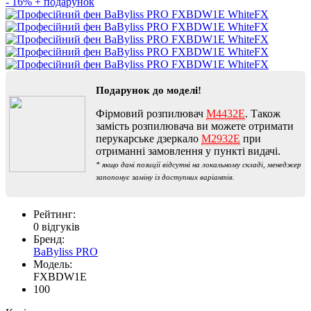
- 16%
+ подарунок
Подарунок до моделі!
Фірмовий розпилювач
M4432E
. Також
замість розпилювача ви можете отримати
перукарське дзеркало
M2932E
при
отриманні замовлення у пункті видачі.
* якщо дані позиції відсутні на локальному складі, менеджер
запопонує заміну із доступних варіантів.
Рейтинг:
0 відгуків
Бренд:
BaByliss PRO
Модель:
FXBDW1E
100