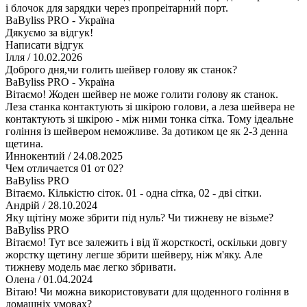
і блочок для зарядки через пропреітарний порт.
BaByliss PRO - Україна
Дякуємо за відгук!
Написати відгук
Ілля
/ 10.02.2026
Доброго дня,чи голить шейвер голову як станок?
BaByliss PRO - Україна
Вітаємо! Жоден шейвер не може голити голову як станок.
Леза станка контактують зі шкірою голови, а леза шейвера не
контактують зі шкірою - між ними тонка сітка. Тому ідеальне
гоління із шейвером неможливе. За дотиком це як 2-3 денна
щетина.
Иннокентий
/ 24.08.2025
Чем отличается 01 от 02?
BaByliss PRO
Вітаємо. Кількістю сіток. 01 - одна сітка, 02 - дві сітки.
Андрій
/ 28.10.2024
Яку щітіну може збрити під нуль? Чи тижневу не візьме?
BaByliss PRO
Вітаємо! Тут все залежить і від її жорсткості, оскільки довгу
жорстку щетину легше збрити шейверу, ніж м'яку. Але
тижневу модель має легко збривати.
Олена
/ 01.04.2024
Вітаю! Чи можна використовувати для щоденного гоління в
домашніх умовах?