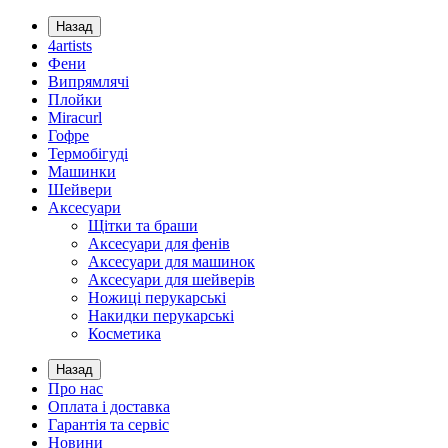
Назад
4artists
Фени
Випрямлячі
Плойки
Miracurl
Гофре
Термобігуді
Машинки
Шейвери
Аксесуари
Щітки та браши
Аксесуари для фенів
Аксесуари для машинок
Аксесуари для шейверів
Ножиці перукарські
Накидки перукарські
Косметика
Назад
Про нас
Оплата і доставка
Гарантія та сервіс
Новини