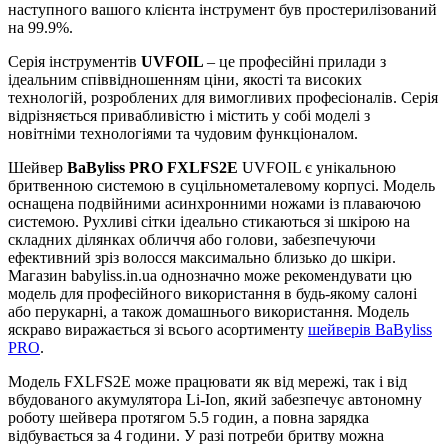
наступного вашого клієнта інструмент був простерилізований
на 99.9%.
Серія інструментів
UVFOIL
– це професійні прилади з
ідеальним співвідношенням ціни, якості та високих
технологій, розроблених для вимогливих професіоналів. Серія
відрізняється привабливістю і містить у собі моделі з
новітніми технологіями та чудовим функціоналом.
Шейвер
BaByliss PRO FXLFS2E
UVFOIL є унікальною
бритвенною системою в суцільнометалевому корпусі. Модель
оснащена подвійними асинхронними ножами із плаваючою
системою. Рухливі сітки ідеально стикаються зі шкірою на
складних ділянках обличчя або голови, забезпечуючи
ефективний зріз волосся максимально близько до шкіри.
Магазин babyliss.in.ua однозначно може рекомендувати цю
модель для професійного використання в будь-якому салоні
або перукарні, а також домашнього використання. Модель
яскраво виражається зі всього асортименту
шейверів BaByliss
PRO
.
Модель FXLFS2E може працювати як від мережі, так і від
вбудованого акумулятора Li-Ion, який забезпечує автономну
роботу шейвера протягом 5.5 годин, а повна зарядка
відбувається за 4 години. У разі потреби бритву можна