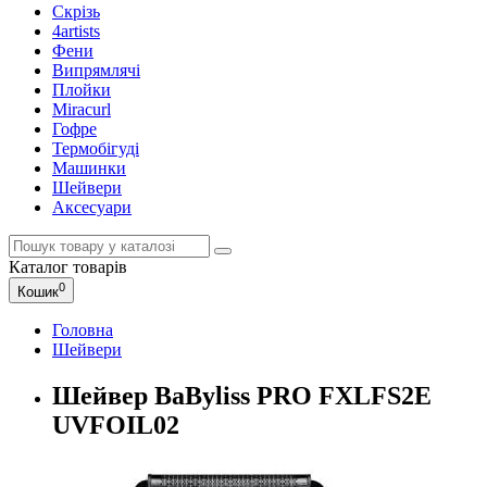
Скрізь
4artists
Фени
Випрямлячі
Плойки
Miracurl
Гофре
Термобігуді
Машинки
Шейвери
Аксесуари
Каталог
товарів
0
Кошик
Головна
Шейвери
Шейвер BaByliss PRO FXLFS2E
UVFOIL02