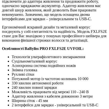
підключити до адаптера живлення та продовжити роботу,
одночасно заряджаючи акумулятор. Адаптер живлення має
довгий шнур живлення, який дозволить Вам працювати
невимушено. Зазначимо, що модель оснащена двома
інтерфейсами для зарядки – універсальним та USB-C.
Ергономічний яскравий дизайн та металевий корпус
поєднують у собі елегантність та надійність. Модель FXLFS2E
стане для Вас знахідкою у пошуках професійного шейвера для
виконання фінішної стрижки волосся та деталізації.
Особливості BaByliss PRO FXLFS2E UVFOIL:
Технологія ультрафіолетового знезараження
Суцільнометалевий корпус
Асинхронна система подвійних ножів
Знімна головка
Рухливі сітки
Потужний мотор із частотою коливань 10 000
330 хвилин автономної роботи
240 хвилин повної зарядки
Можливість працювати від мережі 110 - 240 В
Адаптер живлення з кабелем довжиною 3 метри
Ширина сіток - 45 мм
2 інтерфейси для зарядки - універсальний та USB-C