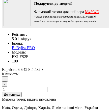
Подарунок до моделі!
Фірмовий чохол для шейвера
M4394E
.
* якщо дана позиція відсутня на локальному складі,
менеджер запопонує заміну із доступних варіантів.
Рейтинг:
5.0
1 відгук
Бренд:
BaByliss PRO
Модель:
FXLFS2E
100
Вартість:
6 645 ₴
5 582 ₴
Кількість:
+
-
До кошика
Мережа точок видачі замовлень
Київ, Одеса, Дніпро, Харків, Львів та інші міста України