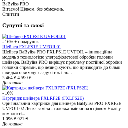
BaByliss PRO
Вітаємо! Цілком, без обмежень.
Спитати
Супутні та схожі
- 16%
+ подарунок
Шейвер FXLFS1E UVFOIL01
Шейвер BaByliss PRO FXLFS1E UVFOIL – інноваційна
модель з технологією ультрафіолетової обробки головки
шейвера. BaByliss PRO вирішує проблему постійної обробки
головки спреями, що дезінфікують, що призводить до більш
швидкого виходу з ладу сіток і но...
5 464 ₴
4 590 ₴
До кошика
- 16%
Картридж шейвера FXLRF2E (FXLFS2E)
Оригінальний картридж для шейвера BaByliss PRO FXRF2E
UVFOIL02 Легка заміна - головка змінюється цілком Ножі у
комплекті...
1 096 ₴
921 ₴
До кошика