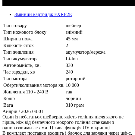
Змінний картридж FXRF2E
Тип товару
шейвер
Тип ножового блоку
знімний
Ширина ножа
45 мм
Кількість сіток
2
Тип живлення
акумулятор/мережа
Тип акумулятора
Li-Ion
Автономність, хв.
330
Час зарядки, хв
240
Тип мотора
роторний
Оберти/коливання мотора хв.
10 000
Живлення 110 - 240 В
так
Колір
чорний
Вага
310 грам
Андрій
/ 2026-04-01
Один із небагатьох шейверів, якість гоління після якого не
гірша, ніж від безпечного мокрого гоління станками з
одноразовими лезами. Цікава функція UV в кришці.
В комплект поставки входить і блочок для зарядки через usb-c,