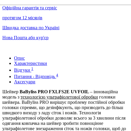
Офіційна гарантія та сервіс
протягом 12 місяців
Швидка доставка по Україні
Нова Пошта або кур'єр
Опис
Характеристики
1
Відгуки
4
Питання - Відповідь
Аксесуари
Шейвер
BaByliss PRO FXLFS2E UVFOIL
– інноваційна
модель з
технологією ультрафіолетової обробки
головки
шейвера. BaByliss PRO вирішує проблему постійної обробки
головки спреями, що дезінфікують, що призводить до більш
швидкого виходу з ладу сіток і ножів. Технологія
ультрафіолетової обробки дозволяє всього за 3 хвилини після
одягання ковпачка на шейвер зробити повноцінне
ультрафіолетове знезараження сіток та ножів головки, щоб до