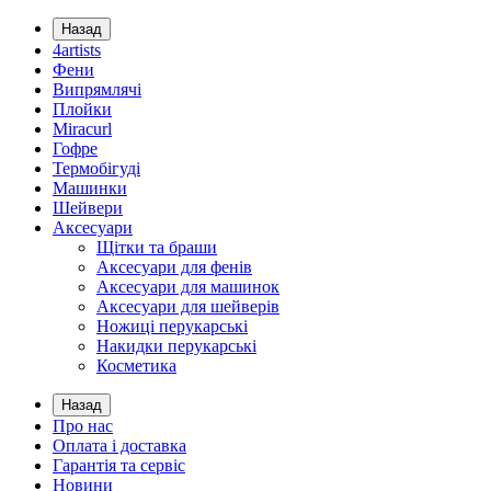
Назад
4artists
Фени
Випрямлячі
Плойки
Miracurl
Гофре
Термобігуді
Машинки
Шейвери
Аксесуари
Щітки та браши
Аксесуари для фенів
Аксесуари для машинок
Аксесуари для шейверів
Ножиці перукарські
Накидки перукарські
Косметика
Назад
Про нас
Оплата і доставка
Гарантія та сервіс
Новини