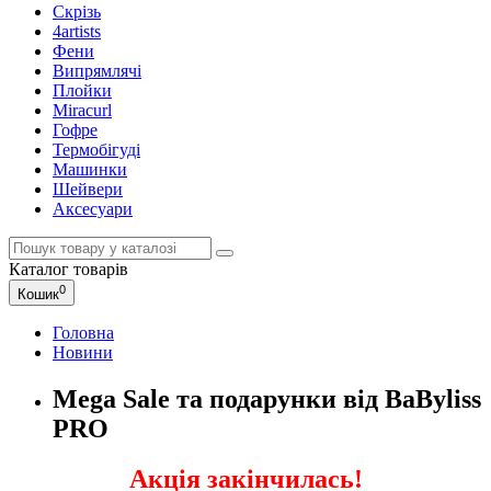
Скрізь
4artists
Фени
Випрямлячі
Плойки
Miracurl
Гофре
Термобігуді
Машинки
Шейвери
Аксесуари
Каталог
товарів
0
Кошик
Головна
Новини
Mega Sale та подарунки від BaByliss
PRO
Акція закінчилась!