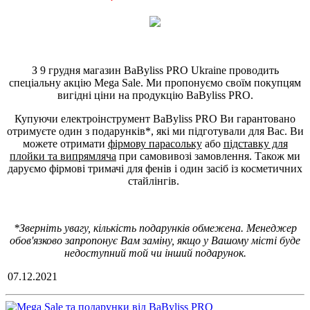
З 9 грудня магазин BaByliss PRO Ukraine проводить
спеціальну акцію Mega Sale. Ми пропонуємо своїм покупцям
вигідні ціни на продукцію BaByliss PRO.
Купуючи електроінструмент BaByliss PRO Ви гарантовано
отримуєте один з подарунків*, які ми підготували для Вас. Ви
можете отримати
фірмову парасольку
або
підставку для
плойки та випрямляча
при самовивозі замовлення. Також ми
даруємо фірмові тримачі для фенів і один засіб із косметичних
стайлінгів.
*Зверніть увагу, кількість подарунків обмежена. Менеджер
обов'язково запропонує Вам заміну, якщо у Вашому місті буде
недоступний той чи інший подарунок.
07.12.2021