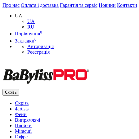
Про нас
Оплата і доставка
Гарантія та сервіс
Новини
Контакти
UA
UA
RU
0
Порівняння
0
Закладки
Авторизація
Реєстрація
Скрізь
Скрізь
4artists
Фени
Випрямлячі
Плойки
Miracurl
Гофре