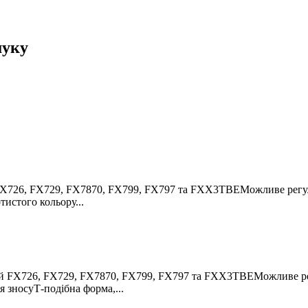
шуку
X726, FX729, FX7870, FX799, FX797 та FXX3TBEМожливе регулю
истого кольору...
 FX726, FX729, FX7870, FX799, FX797 та FXX3TBEМожливе регул
 зносуТ-подібна форма,...