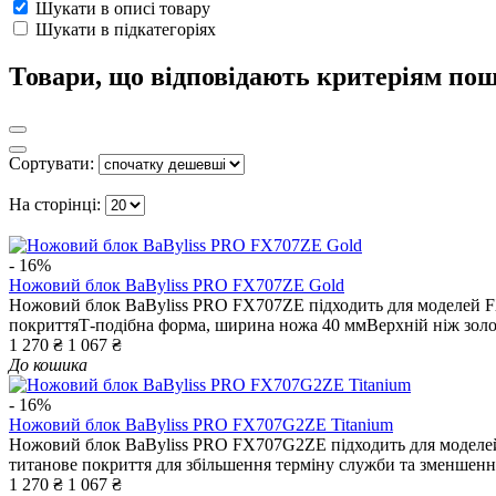
Шукати в описі товару
Шукати в підкатегоріях
Товари, що відповідають критеріям по
Сортувати:
На сторінці:
- 16%
Ножовий блок BaByliss PRO FX707ZE Gold
Ножовий блок BaByliss PRO FX707ZE підходить для моделей F
покриттяТ-подібна форма, ширина ножа 40 ммВерхній ніж золот
1 270 ₴
1 067 ₴
До кошика
- 16%
Ножовий блок BaByliss PRO FX707G2ZE Titanium
Ножовий блок BaByliss PRO FX707G2ZE підходить для моделей
титанове покриття для збільшення терміну служби та зменшення
1 270 ₴
1 067 ₴