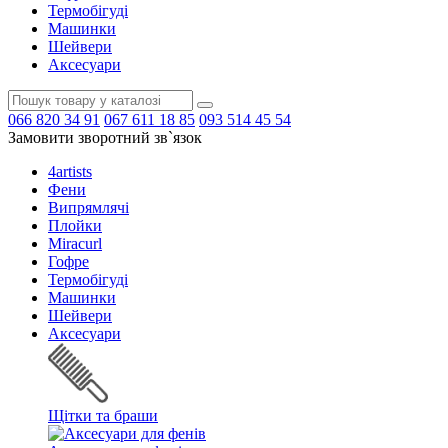
Термобігуді
Машинки
Шейвери
Аксесуари
066
820 34 91
067
611 18 85
093
514 45 54
Замовити зворотний зв`язок
4artists
Фени
Випрямлячі
Плойки
Miracurl
Гофре
Термобігуді
Машинки
Шейвери
Аксесуари
Щітки та браши