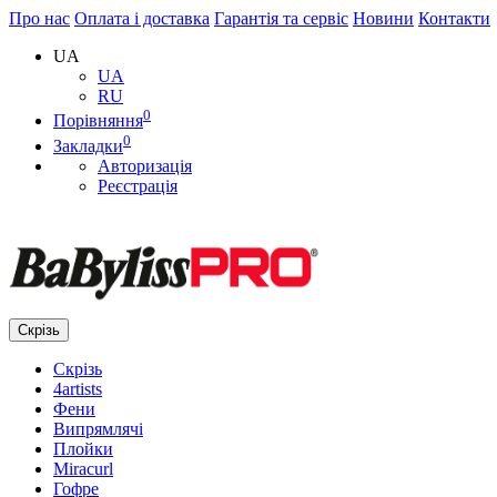
Про нас
Оплата і доставка
Гарантія та сервіс
Новини
Контакти
UA
UA
RU
0
Порівняння
0
Закладки
Авторизація
Реєстрація
Скрізь
Скрізь
4artists
Фени
Випрямлячі
Плойки
Miracurl
Гофре