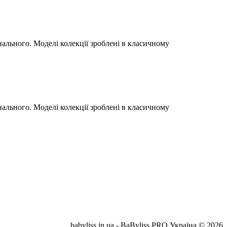
ального. Моделі колекції зроблені в класичному
ального. Моделі колекції зроблені в класичному
babyliss.in.ua - BaByliss PRO Україна © 2026