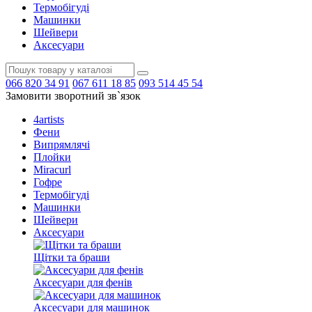
Термобігуді
Машинки
Шейвери
Аксесуари
066
820 34 91
067
611 18 85
093
514 45 54
Замовити зворотний зв`язок
4artists
Фени
Випрямлячі
Плойки
Miracurl
Гофре
Термобігуді
Машинки
Шейвери
Аксесуари
Щітки та браши
Аксесуари для фенів
Аксесуари для машинок