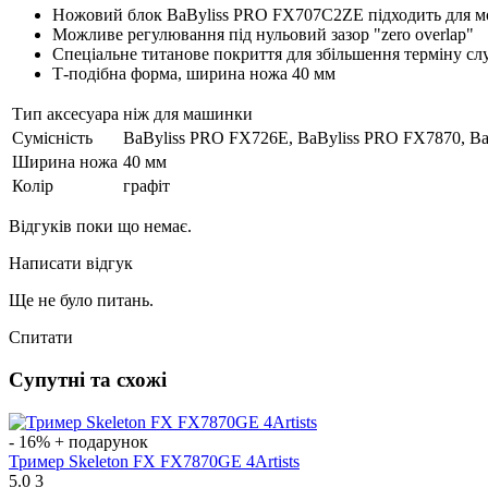
Ножовий блок BaByliss PRO FX707C2ZE підходить для 
Можливе регулювання під нульовий зазор "zero overlap"
Спеціальне титанове покриття для збільшення терміну с
Т-подібна форма, ширина ножа 40 мм
Тип аксесуара
ніж для машинки
Сумісність
BaByliss PRO FX726E, BaByliss PRO FX7870, B
Ширина ножа
40 мм
Колір
графіт
Відгуків поки що немає.
Написати відгук
Ще не було питань.
Спитати
Супутні та схожі
- 16%
+ подарунок
Тример Skeleton FX FX7870GE 4Artists
5.0
3