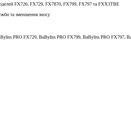
моделей FX726, FX729, FX7870, FX799, FX797 та FXX3TBE
лужби та зменшення зносу
aByliss PRO FX729, BaByliss PRO FX799, BaByliss PRO FX797,