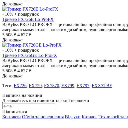
До кошика
- 16%
+ подарунок
Тример FX726E Lo-ProFX
BaByliss PRO LO-PROFX – це нова лінійка професійного інстру
американському стилі з плоским дизайном, чудовою ергономіко
5 508 ₴
4 627 ₴
До кошика
- 16%
+ подарунок
Тример FX726GE Lo-ProFX
BaByliss PRO LO-PROFX – це нова лінійка професійного інстру
американському стилі з плоским дизайном, чудовою ергономіко
5 508 ₴
4 627 ₴
До кошика
Теги:
FX726
,
FX729
,
FX7870
,
FX799
,
FX797
,
FXX3TBE
Підписка на новини
Дізнавайтесь про новинки та акції першими
Підписатися
Контакти
Обмін та повернення
Відгуки
Каталог
Технології та 