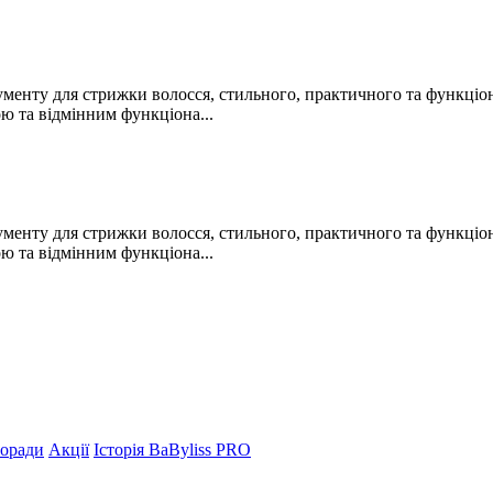
менту для стрижки волосся, стильного, практичного та функціон
ю та відмінним функціона...
менту для стрижки волосся, стильного, практичного та функціон
ю та відмінним функціона...
поради
Акції
Історія BaByliss PRO